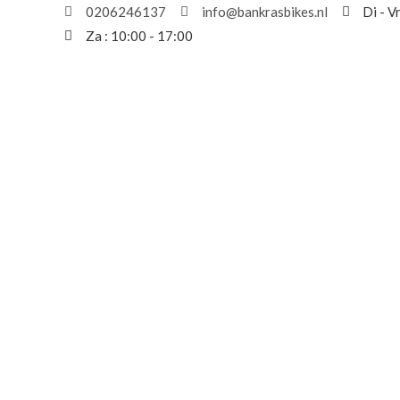
Ga
0206246137
info@bankrasbikes.nl
Di - V
naar
Za : 10:00 - 17:00
de
inhoud