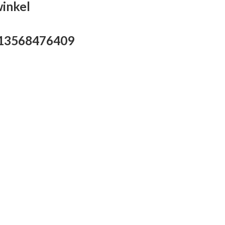
winkel
713568476409