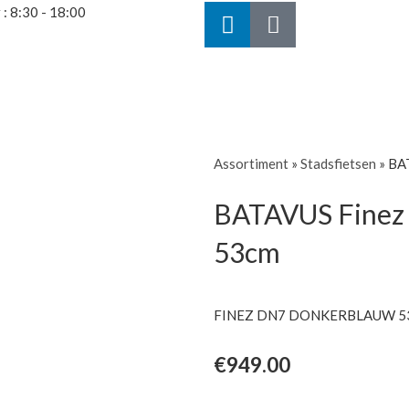
L
B
r : 8:30 - 18:00
i
i
n
c
k
y
e
c
d
l
i
e
Assortiment
»
Stadsfietsen
»
BAT
n
BATAVUS Finez 
53cm
FINEZ DN7 DONKERBLAUW 5
€
949.00